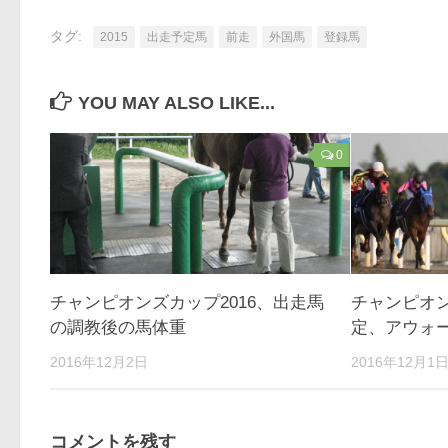
Twitter
に
Google+
で
は
で
共
ク
共
タグ:
有
リ
有
2015
出走予定馬
前走
外国馬
登録馬
(新
ッ
(新
し
ク
し
い
し
い
ウ
て
ウ
ィ
く
ィ
YOU MAY ALSO LIKE...
ン
だ
ン
ド
さ
ド
ウ
い
ウ
で
(新
で
0
開
し
開
き
い
き
ま
ウ
ま
す)
ィ
す)
ン
ド
ウ
で
開
き
ま
す)
チャンピオンズカップ2016、出走馬
チャンピオン
の調教後の馬体重
定、アウォー
2016年12月2日
2016年12月1
コメントを残す