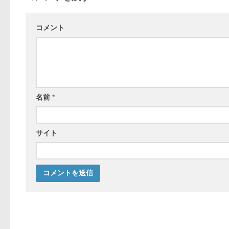
コメント
名前
*
サイト