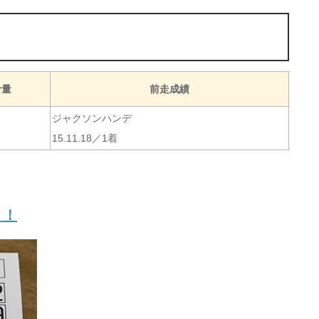
斤量
前走成績
ジャクソンハンデ
15.11.18／1着
！！