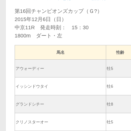
第16回チャンピオンズカップ（Ｇ?）
2015年12月6日（日）
中京11R 発走時刻： 15：30
1800m ダート・左
馬名
性齢
アウォーディー
牡5
イッシンドウタイ
牡6
グランドシチー
牡8
クリノスターオー
牡5