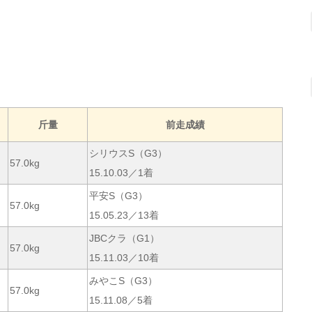
斤量
前走成績
シリウスS（G3）
57.0kg
15.10.03／1着
平安S（G3）
57.0kg
15.05.23／13着
JBCクラ（G1）
57.0kg
15.11.03／10着
みやこS（G3）
57.0kg
15.11.08／5着