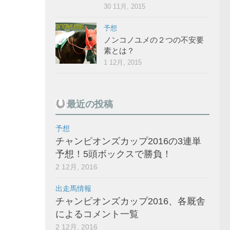
30 11月, 2015
予想
ノンコノユメの２つの不安要
素とは？
1 12月, 2015
最近の投稿
予想
チャンピオンズカップ2016の3連単
予想！5頭ボックスで勝負！
2 12月, 2016
出走馬情報
チャンピオンズカップ2016、各厩舎
によるコメント一覧
2 12月, 2016