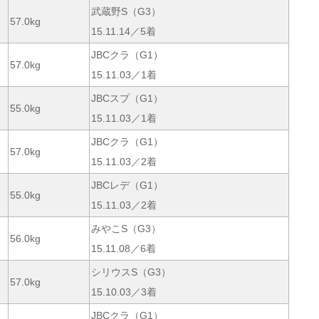
武蔵野S（G3）
57.0kg
15.11.14／5着
JBCクラ（G1）
57.0kg
15.11.03／1着
JBCスプ（G1）
55.0kg
15.11.03／1着
JBCクラ（G1）
57.0kg
15.11.03／2着
JBCレデ（G1）
55.0kg
15.11.03／2着
みやこS（G3）
56.0kg
15.11.08／6着
シリウスS（G3）
57.0kg
15.10.03／3着
JBCクラ（G1）