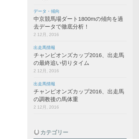
データ・傾向
中京競馬場ダート1800mの傾向を過
去データで徹底分析！
2 12月, 2016
出走馬情報
チャンピオンズカップ2016、出走馬
の最終追い切りタイム
2 12月, 2016
出走馬情報
チャンピオンズカップ2016、出走馬
の調教後の馬体重
2 12月, 2016
カテゴリー