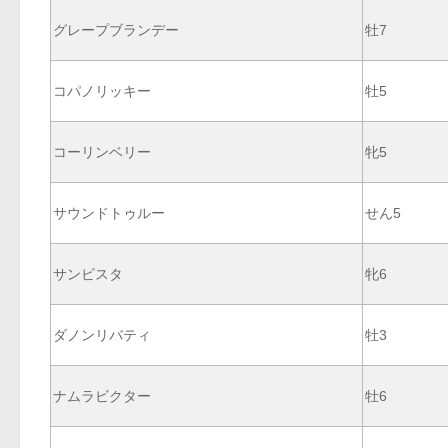
グレープブランデー
牡7
コパノリッキー
牡5
コーリンベリー
牝5
サウンドトゥルー
せん5
サンビスタ
牝6
ダノンリバティ
牡3
ナムラビクター
牡6