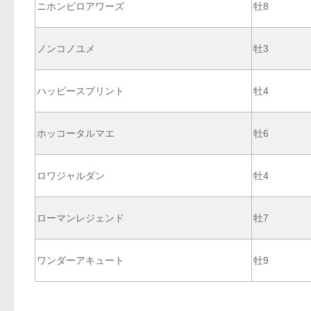
ニホンピロアワーズ
牡8
ノンコノユメ
牡3
ハッピースプリント
牡4
ホッコータルマエ
牡6
ロワジャルダン
牡4
ローマンレジェンド
牡7
ワンダーアキュート
牡9