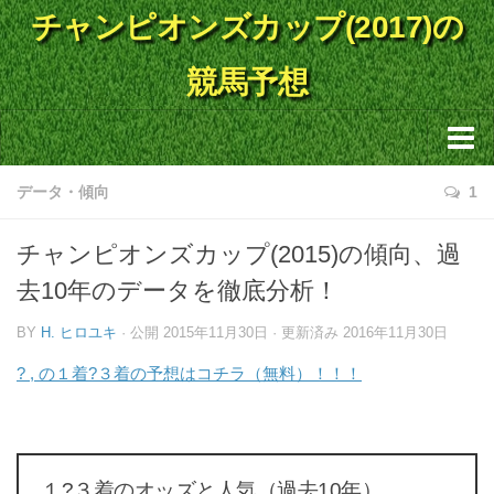
チャンピオンズカップ(2017)の
競馬予想
トップページ
データ・傾向
1
出走馬情報
チャンピオンズカップ(2015)の傾向、過
予想
去10年のデータを徹底分析！
データ・傾向
BY
H. ヒロユキ
· 公開
2015年11月30日
· 更新済み
2016年11月30日
レース結果
?
,
の１着?３着の予想はコチラ（無料）！！！
１?３着のオッズと人気（過去10年）