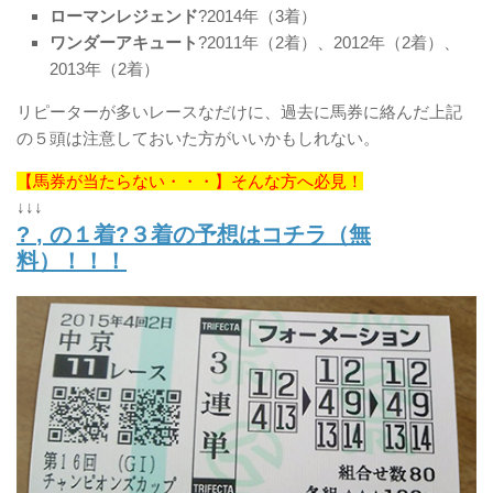
ローマンレジェンド
?2014年（3着）
ワンダーアキュート
?2011年（2着）、2012年（2着）、
2013年（2着）
リピーターが多いレースなだけに、過去に馬券に絡んだ上記
の５頭は注意しておいた方がいいかもしれない。
【馬券が当たらない・・・】そんな方へ必見！
↓↓↓
?
,
の１着?３着の予想はコチラ（無
料）！！！