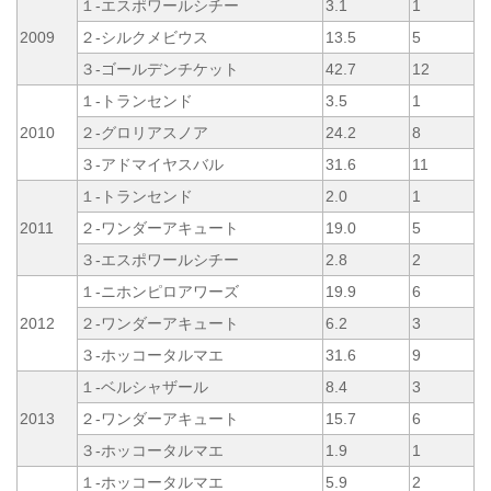
１-エスポワールシチー
3.1
1
2009
２-シルクメビウス
13.5
5
３-ゴールデンチケット
42.7
12
１-トランセンド
3.5
1
2010
２-グロリアスノア
24.2
8
３-アドマイヤスバル
31.6
11
１-トランセンド
2.0
1
2011
２-ワンダーアキュート
19.0
5
３-エスポワールシチー
2.8
2
１-ニホンピロアワーズ
19.9
6
2012
２-ワンダーアキュート
6.2
3
３-ホッコータルマエ
31.6
9
１-ベルシャザール
8.4
3
2013
２-ワンダーアキュート
15.7
6
３-ホッコータルマエ
1.9
1
１-ホッコータルマエ
5.9
2