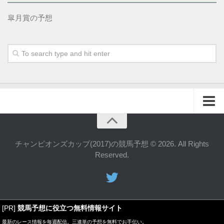
皐月賞の予想
ホーム
お問い合わせ
チャンピオンズカップ(2017)の競馬予想 © 2026. All Rights
Reserved.
[PR]
競馬予想に役立つ無料情報サイト
最新のレース情報を毎週配信。三連単の予想を無料でお手伝い。