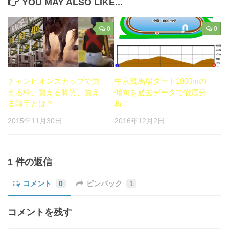
YOU MAY ALSO LIKE...
ド
さ
ド
ウ
い
ウ
で
(新
で
開
し
開
0
0
き
い
き
ま
ウ
ま
す)
ィ
す)
ン
ド
ウ
で
開
き
チャンピオンズカップで買
中京競馬場ダート1800mの
ま
す)
える枠、買える脚質、買え
傾向を過去データで徹底分
る騎手とは？
析！
2015年11月30日
2016年12月2日
1 件の返信
コメント
0
ピンバック
1
コメントを残す