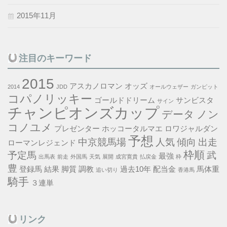
2015年11月
注目のキーワード
2015
アスカノロマン
オッズ
2014
JDD
オールウェザー
ガンピット
コパノリッキー
ゴールドドリーム
サンビスタ
サイン
チャンピオンズカップ
データ
ノン
コノユメ
プレゼンター
ホッコータルマエ
ロワジャルダン
予想
中京競馬場
人気
傾向
出走
ローマンレジェンド
枠順
予定馬
武
最強
出馬表
前走
外国馬
天気
展開
成宮寛貴
払戻金
枠
豊
登録馬
結果
脚質
調教
過去10年
配当金
馬体重
追い切り
香港馬
騎手
３連単
リンク