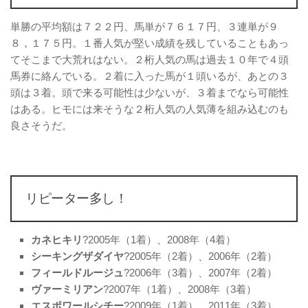
単勝の平均額は７２２円、馬単が７６１７円、３連単が９
８，１７５円。１番人気が堅い成績を残していることもあっ
てそこまで大荒れはない。２桁人気の馬は過去１０年で４頭
馬券に絡んでいる。２着に入った馬が１頭いるが、あとの３
頭は３着。頭で来る可能性は少ないが、３着までなら可能性
はある。ヒモには来そうな２桁人気の人気薄を組み込むのも
良さそうだ。
リピーター多し！
カネヒキリ
?2005年（1着）、2008年（4着）
シーキングザダイヤ
?2005年（2着）、2006年（2着）
フィールドルージュ
?2006年（3着）、2007年（2着）
ヴァーミリアン
?2007年（1着）、2008年（3着）
エスポワールシチー
?2009年（1着）、2011年（3着）