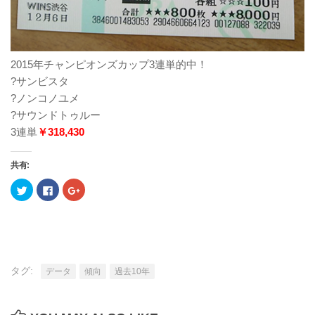
2015年チャンピオンズカップ3連単的中！
?サンビスタ
?ノンコノユメ
?サウンドトゥルー
3連単
￥318,430
共有:
ク
Facebook
ク
リ
で
リ
ッ
共
ッ
ク
有
ク
し
す
し
て
る
て
Twitter
に
Google+
で
は
で
共
ク
共
有
リ
有
タグ:
(新
ッ
(新
データ
傾向
過去10年
し
ク
し
い
し
い
ウ
て
ウ
ィ
く
ィ
ン
だ
ン