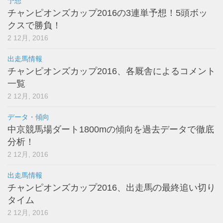
予想
チャンピオンズカップ2016の3連単予想！5頭ボッ
クスで勝負！
2 12月, 2016
出走馬情報
チャンピオンズカップ2016、各厩舎によるコメント
一覧
2 12月, 2016
データ・傾向
中京競馬場ダート1800mの傾向を過去データで徹底
分析！
2 12月, 2016
出走馬情報
チャンピオンズカップ2016、出走馬の最終追い切り
タイム
2 12月, 2016