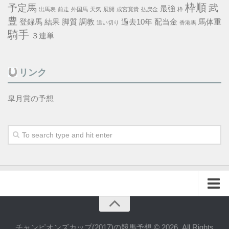
枠順
予定馬
武
最強
出馬表
前走
外国馬
天気
展開
成宮寛貴
払戻金
枠
豊
登録馬
結果
脚質
調教
過去10年
配当金
馬体重
追い切り
香港馬
騎手
３連単
リンク
皐月賞の予想
ホーム
お問い合わせ
チャンピオンズカップ(2017)の競馬予想 © 2026. All Rights